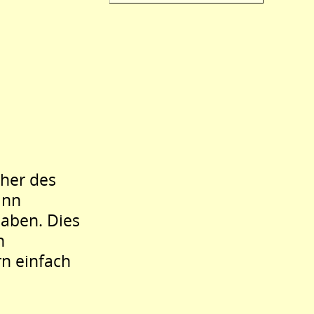
cher des
ann
haben. Dies
h
rn einfach