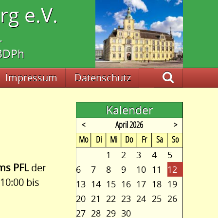
g e.V.
.
 BDPh
Impressum
Datenschutz
Suche
Kalender
<
April 2026
>
ntag
enstag
ttwoch
nnerstag
eitag
mstag
nntag
Mo
Di
Mi
Do
Fr
Sa
So
1
2
3
4
5
ms PFL
der
6
7
8
9
10
11
12
10:00 bis
13
14
15
16
17
18
19
20
21
22
23
24
25
26
27
28
29
30