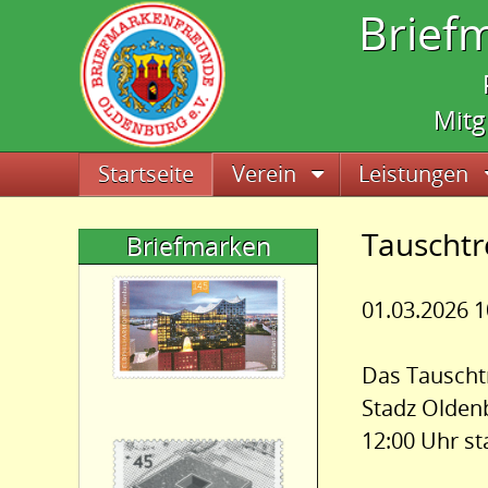
Brief
Mitg
Navigation überspringen
Startseite
Verein
Leistungen
Tauschtr
Briefmarken
01.03.2026 1
Das Tauscht
Stadz Oldenb
12:00 Uhr sta