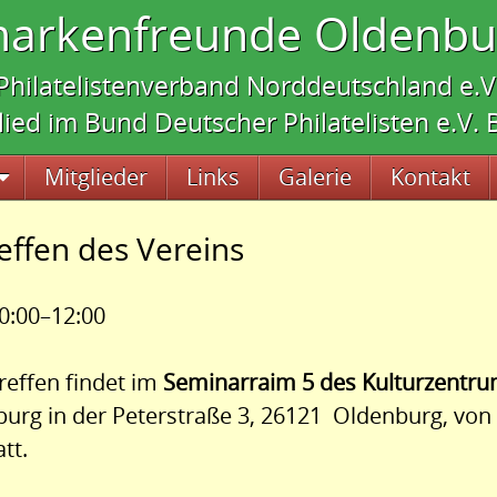
markenfreunde Oldenbur
Philatelistenverband Norddeutschland e.V
lied im Bund Deutscher Philatelisten e.V.
Mitglieder
Links
Galerie
Kontakt
effen des Vereins
0:00–12:00
reffen findet im
Seminarraim 5 des Kulturzentru
urg in der Peterstraße 3, 26121 Oldenburg, von 
tt.