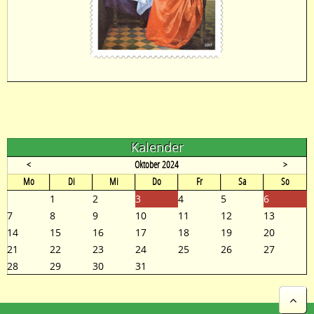
Kalender
<
Oktober 2024
>
ntag
enstag
ttwoch
nnerstag
eitag
mstag
nntag
Mo
Di
Mi
Do
Fr
Sa
So
1
2
3
4
5
6
7
8
9
10
11
12
13
14
15
16
17
18
19
20
21
22
23
24
25
26
27
28
29
30
31