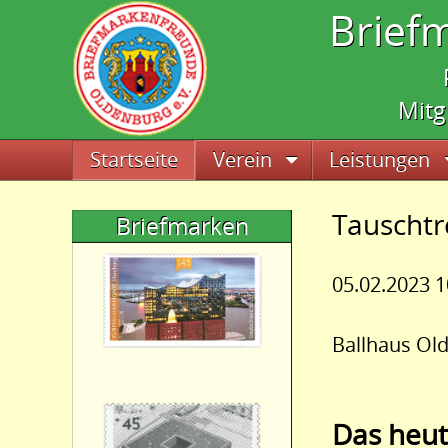
Brief
Mitg
Navigation überspringen
Startseite
Verein
Leistungen
Tauschtr
Briefmarken
05.02.2023 1
Ballhaus Ol
Das heut