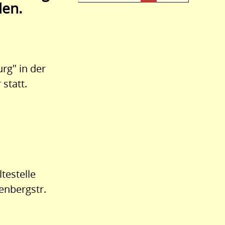
den.
rg" in der
statt.
testelle
enbergstr.