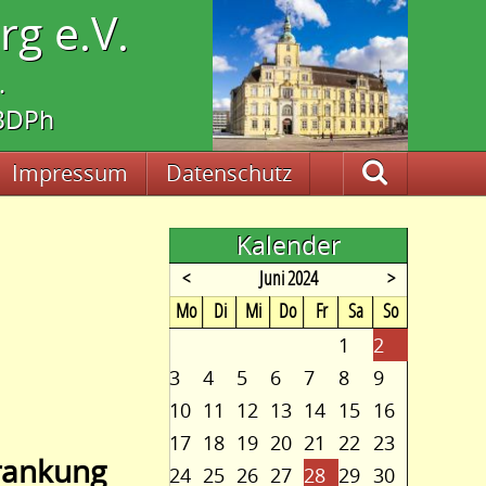
g e.V.
.
 BDPh
Impressum
Datenschutz
Suche
Kalender
<
Juni 2024
>
ntag
enstag
ttwoch
nnerstag
eitag
mstag
nntag
Mo
Di
Mi
Do
Fr
Sa
So
1
2
3
4
5
6
7
8
9
10
11
12
13
14
15
16
17
18
19
20
21
22
23
rankung
24
25
26
27
28
29
30