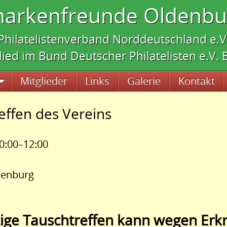
markenfreunde Oldenbur
Philatelistenverband Norddeutschland e.V
lied im Bund Deutscher Philatelisten e.V.
Mitglieder
Links
Galerie
Kontakt
effen des Vereins
0:00–12:00
denburg
ige Tauschtreffen kann wegen Erk