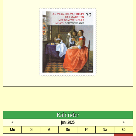
Kalender
<
Juni 2025
>
ntag
enstag
ttwoch
nnerstag
eitag
mstag
nntag
Mo
Di
Mi
Do
Fr
Sa
So