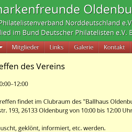
markenfreunde Oldenbur
Philatelistenverband Norddeutschland e.V
lied im Bund Deutscher Philatelisten e.V.
Mitglieder
Links
Galerie
Kontakt
effen des Vereins
0:00–12:00
effen findet im Clubraum des "Ballhaus Oldenbu
tr. 193, 26133 Oldenburg von 10:00 bis 12:00 Uhr 
uscht, geklönt, informiert, etc. werden.