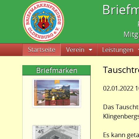
Brief
Mitg
Navigation überspringen
Startseite
Verein
Leistungen
Tauschtr
Briefmarken
02.01.2022 1
Das Tauschtr
Klingenbergs
Es kann geta