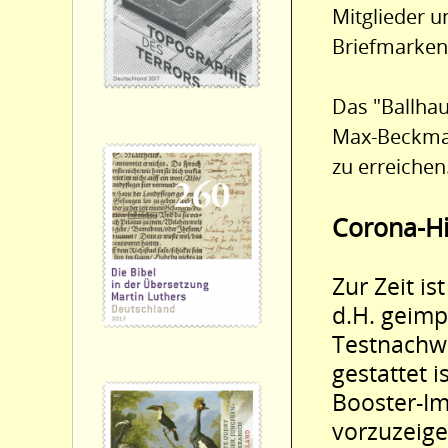
Mitglieder 
Briefmarken
Das "Ballhau
Max-Beckmann
zu erreichen
Corona-H
Zur Zeit is
d.H. geimp
Testnachwei
gestattet i
Booster-I
vorzuzeige