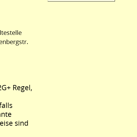
testelle
enbergstr.
 2G+ Regel,
falls
nnte
ise sind