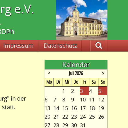
g e.V.
.
 BDPh
Impressum
Datenschutz
Suche
Kalender
<
Juli 2026
>
ntag
enstag
ttwoch
nnerstag
eitag
mstag
nntag
Mo
Di
Mi
Do
Fr
Sa
So
1
2
3
4
5
rg" in der
6
7
8
9
10
11
12
statt.
13
14
15
16
17
18
19
20
21
22
23
24
25
26
27
28
29
30
31