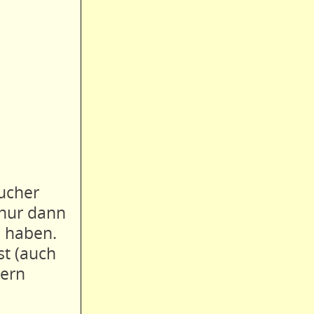
ucher
 nur dann
a haben.
st (auch
dern