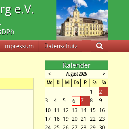
g e.V.
.
 BDPh
Impressum
Datenschutz
Suche
Kalender
<
August 2026
>
ntag
enstag
ttwoch
nnerstag
eitag
mstag
nntag
Mo
Di
Mi
Do
Fr
Sa
So
1
2
3
4
5
7
8
9
6
10
11
12
13
14
15
16
17
18
19
20
21
22
23
24
25
26
27
28
29
30