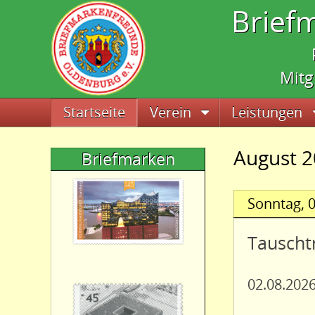
Brief
Mitg
Navigation überspringen
Startseite
Verein
Leistungen
August 
Briefmarken
Sonntag,
0
Tauscht
02.08.2026