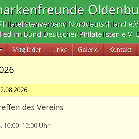
markenfreunde Oldenbur
Philatelistenverband Norddeutschland e.V
lied im Bund Deutscher Philatelisten e.V.
Mitglieder
Links
Galerie
Kontakt
2026
2.08.2026
reffen des Vereins
, 10:00–12:00 Uhr