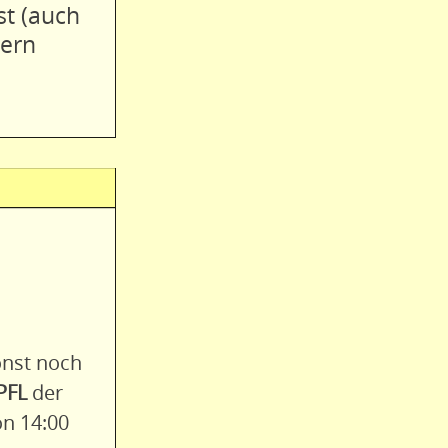
st (auch
dern
onst noch
PFL
der
on 14:00