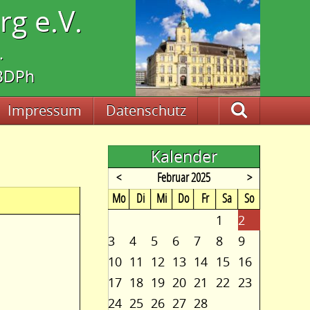
g e.V.
.
 BDPh
Impressum
Datenschutz
Suche
Kalender
<
Februar 2025
>
ntag
enstag
ttwoch
nnerstag
eitag
mstag
nntag
Mo
Di
Mi
Do
Fr
Sa
So
1
2
3
4
5
6
7
8
9
10
11
12
13
14
15
16
17
18
19
20
21
22
23
24
25
26
27
28