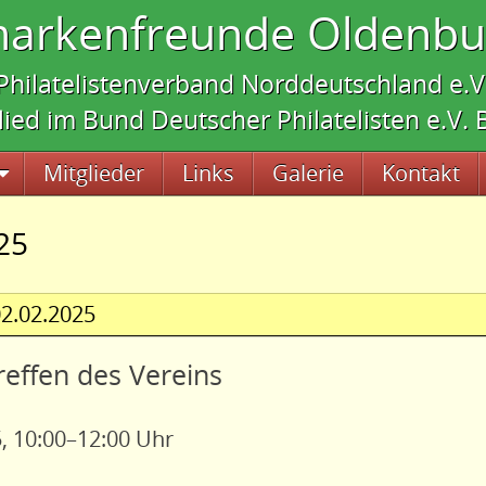
markenfreunde Oldenbur
Philatelistenverband Norddeutschland e.V
lied im Bund Deutscher Philatelisten e.V.
Mitglieder
Links
Galerie
Kontakt
25
2.02.2025
reffen des Vereins
, 10:00–12:00 Uhr