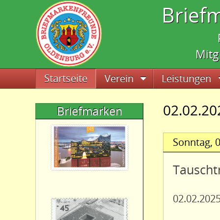
Brief
Mitg
Navigation überspringen
Startseite
Verein
Leistungen
02.02.20
Briefmarken
Sonntag,
0
Tauscht
02.02.2025