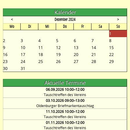
Kalender
<
Dezember 2024
>
ntag
enstag
ttwoch
nnerstag
eitag
mstag
nntag
Mo
Di
Mi
Do
Fr
Sa
So
1
2
3
4
5
6
7
8
9
10
11
12
13
14
15
16
17
18
19
20
21
22
23
24
25
26
27
28
29
30
31
Aktuelle Termine
06.09.2026 10:00–12:00
Tauschtreffen des Vereins
03.10.2026 09:00–13:00
Oldenburger Briefmarkentauschtag
11.10.2026 10:00–12:00
Tauschtreffen des Vereins
01.11.2026 10:00–12:00
Tauschtreffen des Vereins